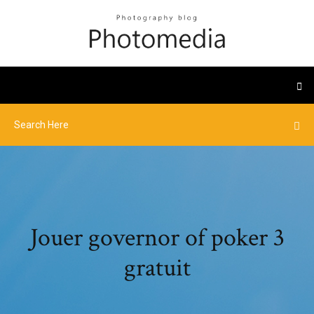
Jouer governor of poker 3
gratuit