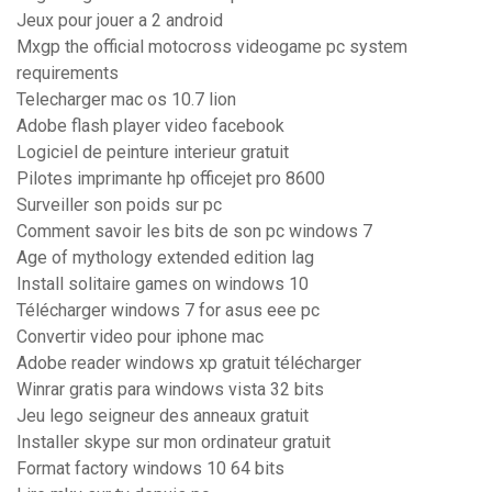
Jeux pour jouer a 2 android
Mxgp the official motocross videogame pc system
requirements
Telecharger mac os 10.7 lion
Adobe flash player video facebook
Logiciel de peinture interieur gratuit
Pilotes imprimante hp officejet pro 8600
Surveiller son poids sur pc
Comment savoir les bits de son pc windows 7
Age of mythology extended edition lag
Install solitaire games on windows 10
Télécharger windows 7 for asus eee pc
Convertir video pour iphone mac
Adobe reader windows xp gratuit télécharger
Winrar gratis para windows vista 32 bits
Jeu lego seigneur des anneaux gratuit
Installer skype sur mon ordinateur gratuit
Format factory windows 10 64 bits