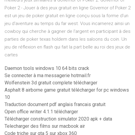
meilleurs jeux similaires à Governor of Poker 2. Governor of
Poker 2 - Jouer à des jeux gratuit en ligne Governor of Poker 2
est un jeu de poker gratuit en ligne conçu sous la forme d'un
jeu d'aventure au temps du far west. Vous incarnerez ainsi un
cowboy qui cherche à gagner de l'argent en participant à des
parties de poker texas holdem dans les saloons du coin. Un
jeu de réflexion en flash qui fait la part belle au roi des jeux de
cartes
Daemon tools windows 10 64 bits crack
Se connecter à ma messagerie hotmail.fr
Wolfenstein 3d gratuit complete télécharger
Asphalt 8 airborne game gratuit télécharger for pc windows
10
Traduction document pdf anglais francais gratuit
Open office writer 4.1.1 télécharger
Télécharger construction simulator 2020 apk + data
Telecharger des films sur macbook air
Code triche sur gta 5 sur xbox 360