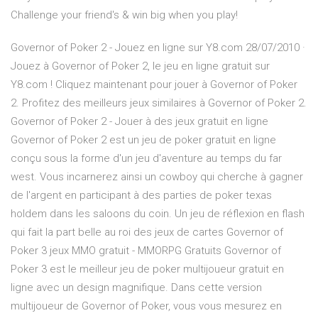
Challenge your friend's & win big when you play!
Governor of Poker 2 - Jouez en ligne sur Y8.com 28/07/2010 ·
Jouez à Governor of Poker 2, le jeu en ligne gratuit sur
Y8.com ! Cliquez maintenant pour jouer à Governor of Poker
2. Profitez des meilleurs jeux similaires à Governor of Poker 2.
Governor of Poker 2 - Jouer à des jeux gratuit en ligne
Governor of Poker 2 est un jeu de poker gratuit en ligne
conçu sous la forme d'un jeu d'aventure au temps du far
west. Vous incarnerez ainsi un cowboy qui cherche à gagner
de l'argent en participant à des parties de poker texas
holdem dans les saloons du coin. Un jeu de réflexion en flash
qui fait la part belle au roi des jeux de cartes Governor of
Poker 3 jeux MMO gratuit - MMORPG Gratuits Governor of
Poker 3 est le meilleur jeu de poker multijoueur gratuit en
ligne avec un design magnifique. Dans cette version
multijoueur de Governor of Poker, vous vous mesurez en