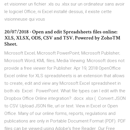
et visionner un fichier .xls ou .xlsx sur un ordinateur sans avoir
le logiciel Office, ni Excel installé dessus, il existe cette
visionneuse qui vous
20/07/2018 · Open and edit Spreadsheets files online:
XLS, XLSX, ODS, CSV and TSV. Powered by Zoho™
Sheet.
Microsoft Excel; Microsoft PowerPoint; Microsoft Publisher;
Microsoft Word; KML files; Media Viewing: Microsoft does not
provide a free viewer for Publisher. Apr 19, 2018 OpenOffice
Excel online for XLS spreadsheets is an extension that allows
to create, edit and view any Microsoft Excel spreadsheet in
both xls Excel · PowerPoint. What file types can I edit with the
Dropbox Office Online integration? .docx .xlsx ( Convert JSON
to CSV. Upload JSON file, url or text. View in Excel or Open
Office. Many of our online forms, reports, regulations and
publications are only in Portable Document Format (PDF). PDF
files can be viewed using Adobe's free Reader Our Free