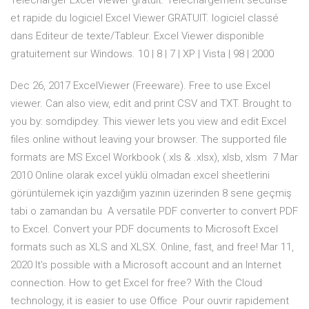
Telecharger Excel Viewer gratuit. Téléchargement sécurisé
et rapide du logiciel Excel Viewer GRATUIT. logiciel classé
dans Editeur de texte/Tableur. Excel Viewer disponible
gratuitement sur Windows. 10 | 8 | 7 | XP | Vista | 98 | 2000
Dec 26, 2017 ExcelViewer (Freeware). Free to use Excel
viewer. Can also view, edit and print CSV and TXT. Brought to
you by: somdipdey. This viewer lets you view and edit Excel
files online without leaving your browser. The supported file
formats are MS Excel Workbook (.xls & .xlsx), xlsb, xlsm 7 Mar
2010 Online olarak excel yüklü olmadan excel sheetlerini
görüntülemek için yazdığım yazının üzerinden 8 sene geçmiş
tabi o zamandan bu A versatile PDF converter to convert PDF
to Excel. Convert your PDF documents to Microsoft Excel
formats such as XLS and XLSX. Online, fast, and free! Mar 11,
2020 It's possible with a Microsoft account and an Internet
connection. How to get Excel for free? With the Cloud
technology, it is easier to use Office Pour ouvrir rapidement